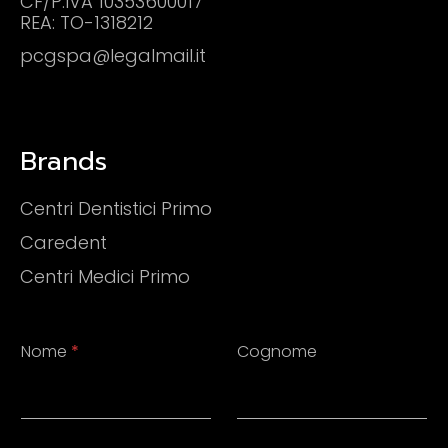
CF/P.IVA
10353600017
REA: TO-1318212
pcgspa@legalmail.it
Brands
Centri Dentistici Primo
Caredent
Centri Medici Primo
Nome
*
Cognome