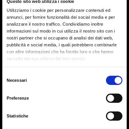
Questo sito web utilizza i cookie
Utilizziamo i cookie per personalizzare contenuti ed
annunci, per fornire funzionalità dei social media e per
Costruire un futuro
analizzare il nostro traffico. Condividiamo inoltre
sostenibile e sicuro.
informazioni sul modo in cui utilizza il nostro sito con i
nostri partner che si occupano di analisi dei dati web,
pubblicità e social media, i quali potrebbero combinarle
con altre informazioni che ha fornito loro o che hanno
raccolto dal suo utilizzo dei loro servizi.
Selezione
Necessari
del
consenso
Centri Medici Primo
Preferenze
Statistiche
Il tuo medico per la
vita.