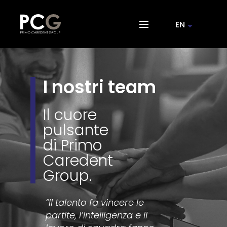
EN
I nostri team
Il cuore
pulsante
di Primo
Caredent
Group.
“Il talento fa vincere le
partite, l’intelligenza e il