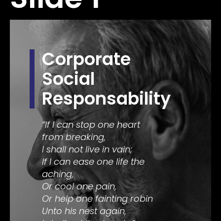
Corporate
Social
Responsability
“If I can stop one heart
from breaking,
I shall not live in vain;
If I can ease one life the
aching,
Or cool one pain,
Or help one fainting robin
Unto his nest again,