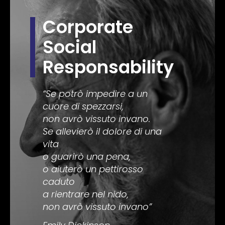
Corporate
Social
Responsability
“Se potrò impedire a un
cuore di spezzarsi,
non avrò vissuto invano.
Se allevierò il dolore di una
vita
o guarirò una pena,
o aiuterò un pettirosso
caduto
a rientrare nel nido,
non avrò vissuto invano”